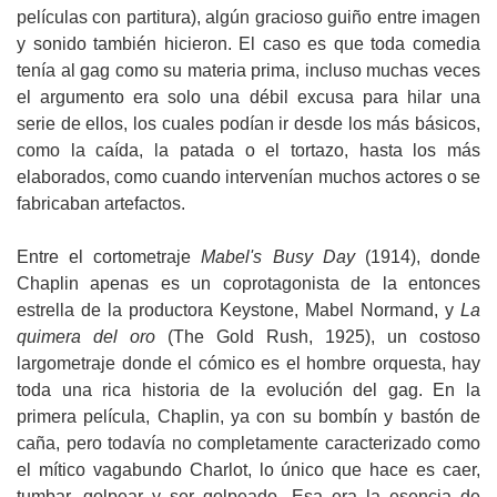
películas con partitura), algún gracioso guiño entre imagen
y sonido también hicieron. El caso es que toda comedia
tenía al gag como su materia prima, incluso muchas veces
el argumento era solo una débil excusa para hilar una
serie de ellos, los cuales podían ir desde los más básicos,
como la caída, la patada o el tortazo, hasta los más
elaborados, como cuando intervenían muchos actores o se
fabricaban artefactos.
Entre el cortometraje
Mabel's Busy Day
(1914), donde
Chaplin apenas es un coprotagonista de la entonces
estrella de la productora Keystone, Mabel Normand, y
La
quimera del oro
(The Gold Rush, 1925), un costoso
largometraje donde el cómico es el hombre orquesta, hay
toda una rica historia de la evolución del gag. En la
primera película, Chaplin, ya con su bombín y bastón de
caña, pero todavía no completamente caracterizado como
el mítico vagabundo Charlot, lo único que hace es caer,
tumbar, golpear y ser golpeado. Esa era la esencia de