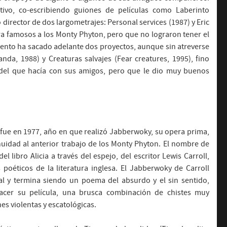
tivo, co-escribiendo guiones de películas como Laberinto
director de dos largometrajes: Personal services (1987) y Eric
era famosos a los Monty Phyton, pero que no lograron tener el
mento ha sacado adelante dos proyectos, aunque sin atreverse
nda, 1988) y Creaturas salvajes (Fear creatures, 1995), fino
 del que hacía con sus amigos, pero que le dio muy buenos
 fue en 1977, año en que realizó Jabberwoky, su opera prima,
uidad al anterior trabajo de los Monty Phyton. El nombre de
 libro Alicia a través del espejo, del escritor Lewis Carroll,
oéticos de la literatura inglesa. El Jabberwoky de Carroll
l y termina siendo un poema del absurdo y el sin sentido,
cer su película, una brusca combinación de chistes muy
s violentas y escatológicas.