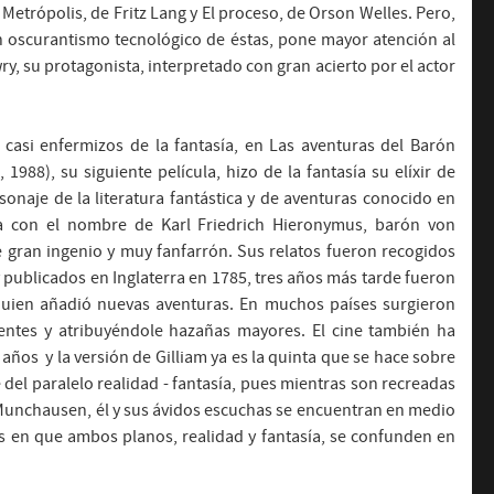
trópolis, de Fritz Lang y El proceso, de Orson Welles. Pero,
n oscurantismo tecnológico de éstas, pone mayor atención al
y, su protagonista, interpretado con gran acierto por el actor
s casi enfermizos de la fantasía, en Las aventuras del Barón
8), su siguiente película, hizo de la fantasía su elíxir de
sonaje de la literatura fantástica y de aventuras conocido en
a con el nombre de Karl Friedrich Hieronymus, barón von
e gran ingenio y muy fanfarrón. Sus relatos fueron recogidos
 publicados en Inglaterra en 1785, tres años más tarde fueron
 quien añadió nuevas aventuras. En muchos países surgieron
entes y atribuyéndole hazañas mayores. El cine también ha
años y la versión de Gilliam ya es la quinta que se hace sobre
e del paralelo realidad - fantasía, pues mientras son recreadas
 Munchausen, él y sus ávidos escuchas se encuentran en medio
s en que ambos planos, realidad y fantasía, se confunden en