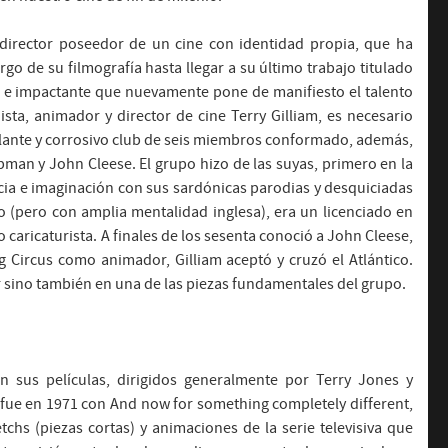
o director poseedor de un cine con identidad propia, que ha
argo de su filmografía hasta llegar a su último trabajo titulado
 e impactante que nuevamente pone de manifiesto el talento
ista, animador y director de cine Terry Gilliam, es necesario
llante y corrosivo club de seis miembros conformado, además,
pman y John Cleese. El grupo hizo de las suyas, primero en la
ncia e imaginación con sus sardónicas parodias y desquiciadas
o (pero con amplia mentalidad inglesa), era un licenciado en
 caricaturista. A finales de los sesenta conoció a John Cleese,
g Circus como animador, Gilliam aceptó y cruzó el Atlántico.
r sino también en una de las piezas fundamentales del grupo.
n sus películas, dirigidos generalmente por Terry Jones y
 fue en 1971 con And now for something completely different,
chs (piezas cortas) y animaciones de la serie televisiva que