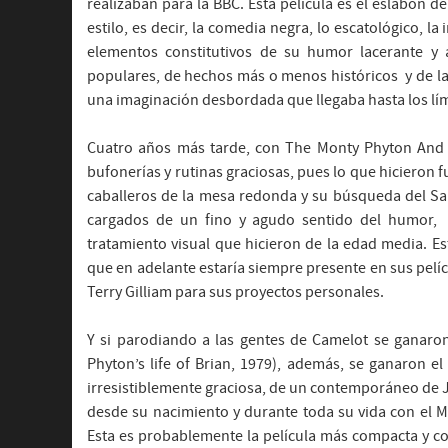
realizaban para la BBC. Esta película es el eslabón d
estilo, es decir, la comedia negra, lo escatológico, la
elementos constitutivos de su humor lacerante y 
populares, de hechos más o menos históricos y de l
una imaginación desbordada que llegaba hasta los lí
Cuatro años más tarde, con The Monty Phyton And 
bufonerías y rutinas graciosas, pues lo que hicieron f
caballeros de la mesa redonda y su búsqueda del San
cargados de un fino y agudo sentido del humor, 
tratamiento visual que hicieron de la edad media. Es
que en adelante estaría siempre presente en sus pelí
Terry Gilliam para sus proyectos personales.
Y si parodiando a las gentes de Camelot se ganaron
Phyton’s life of Brian, 1979), además, se ganaron el d
irresistiblemente graciosa, de un contemporáneo de J
desde su nacimiento y durante toda su vida con el Me
Esta es probablemente la película más compacta y c