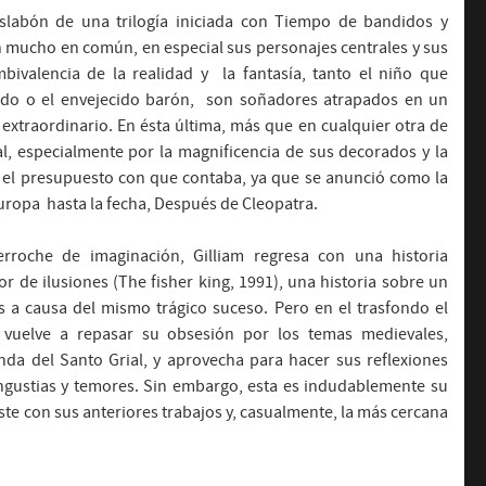
eslabón de una trilogía iniciada con Tiempo de bandidos y
en mucho en común, en especial sus personajes centrales y sus
bivalencia de la realidad y la fantasía, tanto el niño que
ado o el envejecido barón, son soñadores atrapados en un
extraordinario. En ésta última, más que en cualquier otra de
al, especialmente por la magnificencia de sus decorados y la
r el presupuesto con que contaba, ya que se anunció como la
ropa hasta la fecha, Después de Cleopatra.
rroche de imaginación, Gilliam regresa con una historia
 de ilusiones (The fisher king, 1991), una historia sobre un
s a causa del mismo trágico suceso. Pero en el trasfondo el
 vuelve a repasar su obsesión por los temas medievales,
nda del Santo Grial, y aprovecha para hacer sus reflexiones
ngustias y temores. Sin embargo, esta es indudablemente su
ste con sus anteriores trabajos y, casualmente, la más cercana