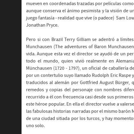
mueven en coordenadas trazadas por películas como Me
aunque conserva el ánimo pesimista y la visión de u
juego fantasía - realidad que vive (o padece) Sam Lowr
Jonathan Pryce.
Pero si con Brazil Terry Gilliam se adentró a límite
Munchausen (The adventures of Baron Munchausen, 198
vida. Aunque esta vez el director se ayudó de un per
todo el mundo, quien vivió realmente en Alemani
Münchausen (1720 - 1797), un oficial de caballería d
por un contertulio suyo llamado Rudolph Eric Raspe y
traducidos al alemán por Gottfried August Bürger,
remedos y copias del personaje con nombres difer
recurrido a él con frecuencia casi desde sus primeros 
este héroe popular. En ella el director vuelve a valers
las fabulosas historias narradas por el mismo barón
de una ciudad sitiada por los turcos, y hay momento
uno solo.