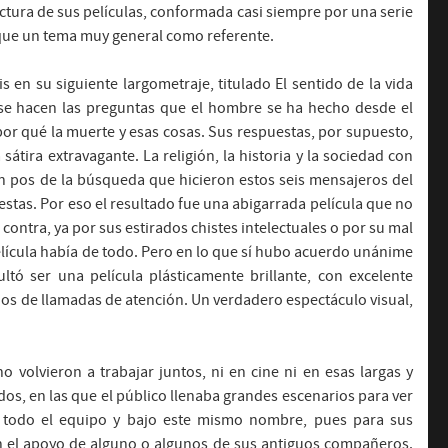
ructura de sus películas, conformada casi siempre por una serie
 que un tema muy general como referente.
 en su siguiente largometraje, titulado El sentido de la vida
n se hacen las preguntas que el hombre se ha hecho desde el
por qué la muerte y esas cosas. Sus respuestas, por supuesto,
sátira extravagante. La religión, la historia y la sociedad con
n pos de la búsqueda que hicieron estos seis mensajeros del
stas. Por eso el resultado fue una abigarrada película que no
 contra, ya por sus estirados chistes intelectuales o por su mal
elícula había de todo. Pero en lo que sí hubo acuerdo unánime
ltó ser una película plásticamente brillante, con excelente
os de llamadas de atención. Un verdadero espectáculo visual,
 volvieron a trabajar juntos, ni en cine ni en esas largas y
dos, en las que el público llenaba grandes escenarios para ver
 todo el equipo y bajo este mismo nombre, pues para sus
n el apoyo de alguno o algunos de sus antiguos compañeros.