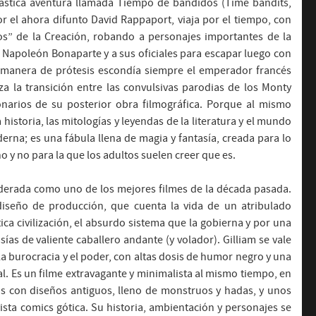
tástica aventura llamada Tiempo de bandidos (Time bandits,
 el ahora difunto David Rappaport, viaja por el tiempo, con
os” de la Creación, robando a personajes importantes de la
 Napoleón Bonaparte y a sus oficiales para escapar luego con
 manera de prótesis escondía siempre el emperador francés
za la transición entre las convulsivas parodias de los Monty
ionarios de su posterior obra filmográfica. Porque al mismo
 historia, las mitologías y leyendas de la literatura y el mundo
derna; es una fábula llena de magia y fantasía, creada para lo
 y no para la que los adultos suelen creer que es.
nsiderada como uno de los mejores filmes de la década pasada.
 diseño de producción, que cuenta la vida de un atribulado
a civilización, el absurdo sistema que la gobierna y por una
as de valiente caballero andante (y volador). Gilliam se vale
 la burocracia y el poder, con altas dosis de humor negro y una
l. Es un filme extravagante y minimalista al mismo tiempo, en
s con diseños antiguos, lleno de monstruos y hadas, y unos
sta comics gótica. Su historia, ambientación y personajes se