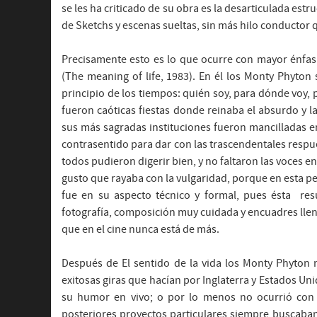
se les ha criticado de su obra es la desarticulada est
de Sketchs y escenas sueltas, sin más hilo conductor
Precisamente esto es lo que ocurre con mayor énfasis
(The meaning of life, 1983). En él los Monty Phyto
principio de los tiempos: quién soy, para dónde voy, 
fueron caóticas fiestas donde reinaba el absurdo y la 
sus más sagradas instituciones fueron mancilladas e
contrasentido para dar con las trascendentales respue
todos pudieron digerir bien, y no faltaron las voces en
gusto que rayaba con la vulgaridad, porque en esta p
fue en su aspecto técnico y formal, pues ésta resu
fotografía, composición muy cuidada y encuadres llen
que en el cine nunca está de más.
Después de El sentido de la vida los Monty Phyton no
exitosas giras que hacían por Inglaterra y Estados Uni
su humor en vivo; o por lo menos no ocurrió con
posteriores proyectos particulares siempre buscaba