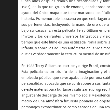
Cinco años después realizó una descabellada y fan
1982), en la que un grupo de enanos, encabezado por
ayuda del único mapa que tiene marcados los “fall
historia. Es memorable la escena en que embriagan a
sus pertenencias, incluyendo la mano de oro que a
bajo su casaca. En esta película Terry Gilliam empie
Phyton y los delirantes universos fantásticos y vis
tiempo que este filme es una estilizada ironía sobre la
infantil, y sobre los adultos autómatas de la vida mo
que es verdaderamente la estructura mental de un niño
En 1985 Terry Gilliam co-escribe y dirige Brazil, co
Esta película es un triunfo de la imaginación y el
empleado público que se ve apabullado por una caótic
personalidad apocada que se contrapone a sus fantasí
de este material para burlarse y satirizar el progreso,
angustiante descarga de pesimismo social y existencia
medio de una atmósfera futurista poblada de objeto
personajes extraordinarios como sacados de una revi