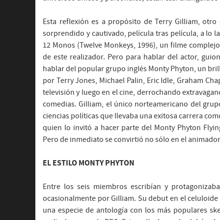
Esta reflexión es a propósito de Terry Gilliam, otr
sorprendido y cautivado, película tras película, a lo l
12 Monos (Twelve Monkeys, 1996), un filme complejo
de este realizador. Pero para hablar del actor, guion
hablar del popular grupo inglés Monty Phyton, un bri
por Terry Jones, Michael Palin, Eric Idle, Graham Cha
televisión y luego en el cine, derrochando extravaga
comedias. Gilliam, el único norteamericano del grup
ciencias políticas que llevaba una exitosa carrera como
quien lo invitó a hacer parte del Monty Phyton Flyin
Pero de inmediato se convirtió no sólo en el animado
EL ESTILO MONTY PHYTON
Entre los seis miembros escribían y protagonizaba
ocasionalmente por Gilliam. Su debut en el celuloide
una especie de antología con los más populares sket