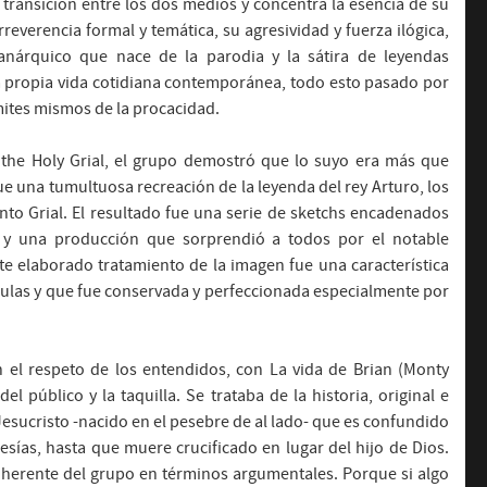
e transición entre los dos medios y concentra la esencia de su
 irreverencia formal y temática, su agresividad y fuerza ilógica,
anárquico que nace de la parodia y la sátira de leyendas
a propia vida cotidiana contemporánea, todo esto pasado por
mites mismos de la procacidad.
the Holy Grial, el grupo demostró que lo suyo era más que
ue una tumultuosa recreación de la leyenda del rey Arturo, los
to Grial. El resultado fue una serie de sketchs encadenados
y una producción que sorprendió a todos por el notable
te elaborado tratamiento de la imagen fue una característica
culas y que fue conservada y perfeccionada especialmente por
 el respeto de los entendidos, con La vida de Brian (Monty
el público y la taquilla. Se trataba de la historia, original e
esucristo -nacido en el pesebre de al lado- que es confundido
sías, hasta que muere crucificado en lugar del hijo de Dios.
oherente del grupo en términos argumentales. Porque si algo