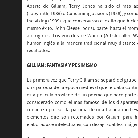
Aparte de Gilliam, Terry Jones ha sido el más ac
(Labyrinth, 1986) o Consuming pasions (1988), y como 
the viking (1989), que conservaron el estilo que hici
mismo éxito. John Cleese, por su parte, hasta el mo
a dirigirlos: Los enredos de Wanda (A fish called Wa
humor inglés a la manera tradicional muy distante
resultados.
GILLIAM: FANTASÍA Y PESIMISMO
La primera vez que Terry Gilliam se separó del grupo
una parodia de la época medieval que le daba contin
esta película proviene de un poema que hace parte del
considerado como el más famoso de los disparates p
comienza por ser la parodia de una balada medieva
elementos que son retomados por Gilliam para ha
elaborados e intelectuales, con desagradables imágene