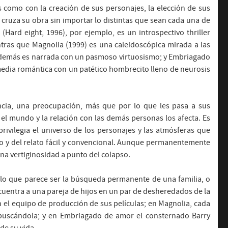
s como con la creación de sus personajes, la elección de sus
cruza su obra sin importar lo distintas que sean cada una de
 (Hard eight, 1996), por ejemplo, es un introspectivo thriller
ntras que Magnolia (1999) es una caleidoscópica mirada a las
 además es narrada con un pasmoso virtuosismo; y Embriagado
edia romántica con un patético hombrecito lleno de neurosis
ncia, una preocupación, más que por lo que les pasa a sus
 el mundo y la relación con las demás personas los afecta. Es
rivilegia el universo de los personajes y las atmósferas que
o y del relato fácil y convencional. Aunque permanentemente
una vertiginosidad a punto del colapso.
 lo que parece ser la búsqueda permanente de una familia, o
encuentra a una pareja de hijos en un par de desheredados de la
n el equipo de producción de sus películas; en Magnolia, cada
o buscándola; y en Embriagado de amor el consternado Barry