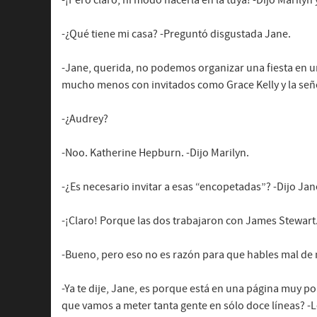
-¡Pero claro, ni modo hacerla en la tuya! -Dijo Marilyn 
-¿Qué tiene mi casa? -Preguntó disgustada Jane.
-Jane, querida, no podemos organizar una fiesta en u
mucho menos con invitados como Grace Kelly y la seño
-¿Audrey?
-Noo. Katherine Hepburn. -Dijo Marilyn.
-¿Es necesario invitar a esas “encopetadas”? -Dijo Jan
-¡Claro! Porque las dos trabajaron con James Stewart
-Bueno, pero eso no es razón para que hables mal de 
-Ya te dije, Jane, es porque está en una página muy p
que vamos a meter tanta gente en sólo doce líneas? -