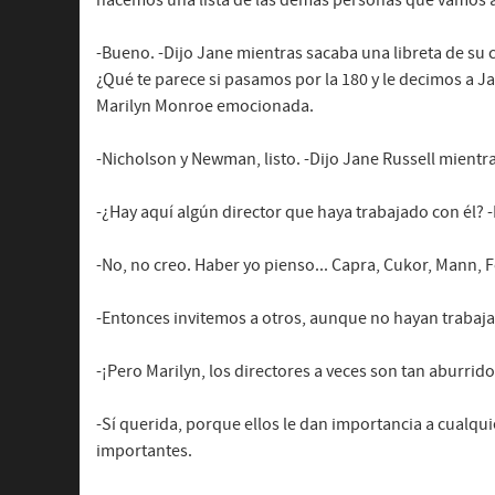
hacemos una lista de las demás personas que vamos a 
-Bueno. -Dijo Jane mientras sacaba una libreta de su c
¿Qué te parece si pasamos por la 180 y le decimos a 
Marilyn Monroe emocionada.
-Nicholson y Newman, listo. -Dijo Jane Russell mientra
-¿Hay aquí algún director que haya trabajado con él? 
-No, no creo. Haber yo pienso... Capra, Cukor, Mann, F
-Entonces invitemos a otros, aunque no hayan trabaj
-¡Pero Marilyn, los directores a veces son tan aburri
-Sí querida, porque ellos le dan importancia a cualqui
importantes.