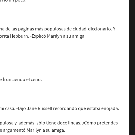
y rió un poco.
na de las páginas más populosas de ciudad-diccionario. Y
rita Hepburn. -Explicó Marilyn a su amiga.
e frunciendo el ceño.
.
mi casa. -Dijo Jane Russell recordando que estaba enojada.
opulosa y, además, sólo tiene doce líneas. ¿Cómo pretendes
Le argumentó Marilyn a su amiga.