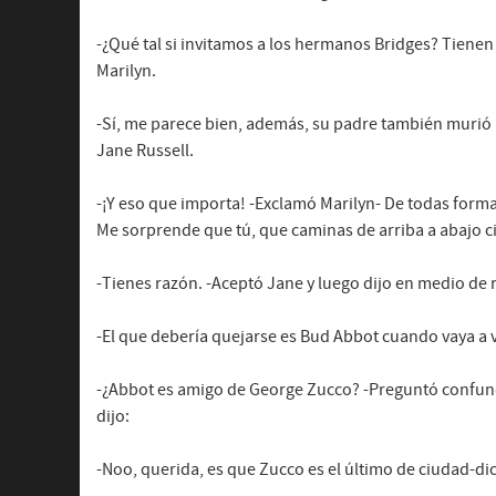
-¿Qué tal si invitamos a los hermanos Bridges? Tienen
Marilyn.
-Sí, me parece bien, además, su padre también murió
Jane Russell.
-¡Y eso que importa! -Exclamó Marilyn- De todas forma
Me sorprende que tú, que caminas de arriba a abajo c
-Tienes razón. -Aceptó Jane y luego dijo en medio de r
-El que debería quejarse es Bud Abbot cuando vaya a v
-¿Abbot es amigo de George Zucco? -Preguntó confund
dijo:
-Noo, querida, es que Zucco es el último de ciudad-di