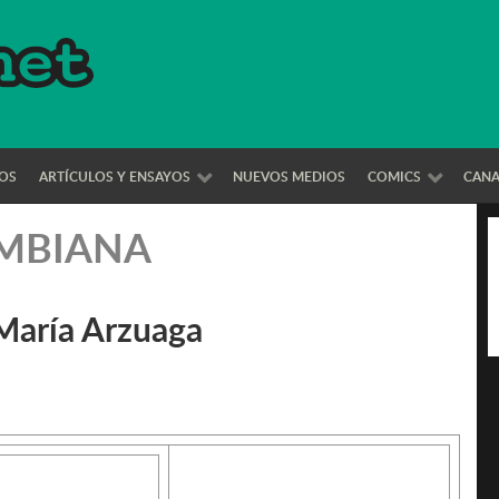
OS
ARTÍCULOS Y ENSAYOS
NUEVOS MEDIOS
COMICS
CAN
OMBIANA
 María Arzuaga