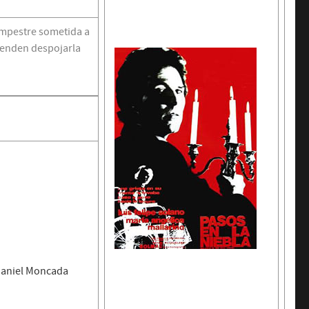
campestre sometida a
tenden despojarla
 Daniel Moncada