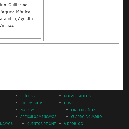
rino, Guillermo
Márquez, Mónica
aramillo, Agustín
Vinasco.
CRÍTICAS
NUEVOS MEDIOS
DOCUMENTOS
COMICS
NOTICIAS
CINE EN VIÑETAS
ARTÍCULOS Y ENSAYOS
CUADRO A CUADRO
ENSAYOS
CUENTOS DE CINE
VIDEOBLOG