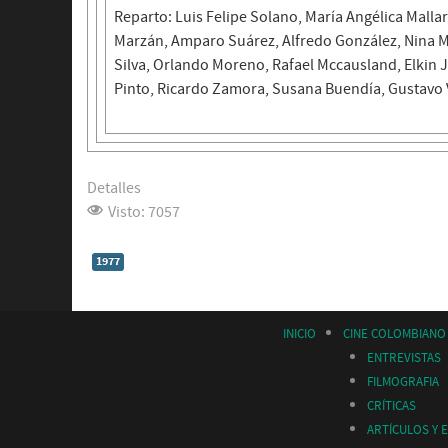
Reparto: Luis Felipe Solano, María Angélica Malla
Marzán, Amparo Suárez, Alfredo González, Nina 
Silva, Orlando Moreno, Rafael Mccausland, Elkin J
Pinto, Ricardo Zamora, Susana Buendía, Gustavo 
Detalles
Visto: 7057
1977
INICIO
CINE COLOMBIANO
ENTREVISTAS
FILMOGRAFIA
CRÍTICAS
ARTÍCULOS Y 