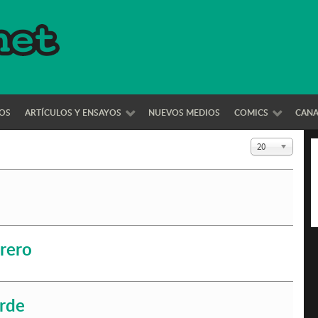
OS
ARTÍCULOS Y ENSAYOS
NUEVOS MEDIOS
COMICS
CAN
Cantidad a mo
20
rero
erde