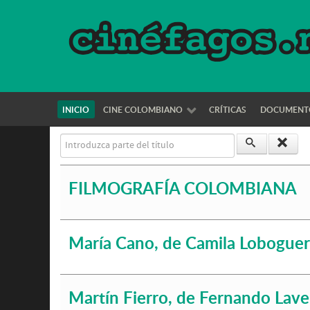
INICIO
CINE COLOMBIANO
CRÍTICAS
DOCUMENT
Introduzca parte del título
FILMOGRAFÍA COLOMBIANA
María Cano, de Camila Loboguer
Martín Fierro, de Fernando Lav