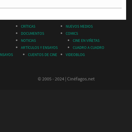
CRÍTICAS
NUEVOS MEDIOS
DOCUMENTOS
COMICS
NOTICIAS
CINE EN VIÑETAS
ARTÍCULOS Y ENSAYOS
CUADRO A CUADRO
ENSAYOS
CUENTOS DE CINE
VIDEOBLOG
© 2005 - 2024 | Cinéfagos.net