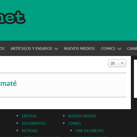
OS
ARTÍCULOS Y ENSAYOS
NUEVOS MEDIOS
COMICS
CAN
Cantidad a mo
20
imaté
CRÍTICAS
NUEVOS MEDIOS
DOCUMENTOS
COMICS
NOTICIAS
CINE EN VIÑETAS