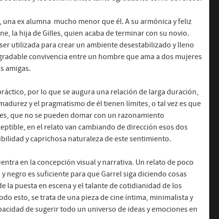
e, una ex alumna
mucho menor que él. A su armónica y feliz
e, la hija de Gilles, quien acaba de terminar con su novio.
ser utilizada para crear un ambiente desestabilizado y lleno
e agradable convivencia entre un hombre que ama a dos mujeres
as amigas.
práctico, por lo que se augura una relación de larga duración,
 madurez y el pragmatismo de él tienen límites, o tal vez es que
bles, que no se pueden domar con un razonamiento
ceptible, en el relato van cambiando de dirección esos dos
bilidad y caprichosa naturaleza de este sentimiento.
ntra en la concepción visual y narrativa. Un relato de poco
 y negro es suficiente para que Garrel siga diciendo cosas
e la puesta en escena y el talante de cotidianidad de los
odo esto, se trata de una pieza de cine íntima, minimalista y
apacidad de sugerir todo un universo de ideas y emociones en