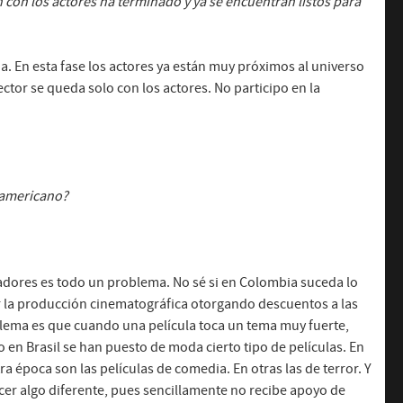
on los actores ha terminado y ya se encuentran listos para
. En esta fase los actores ya están muy próximos al universo
rector se queda solo con los actores. No participo en la
noamericano?
nadores es todo un problema. No sé si en Colombia suceda lo
r la producción cinematográfica otorgando descuentos a las
lema es que cuando una película toca un tema muy fuerte,
 en Brasil se han puesto de moda cierto tipo de películas. En
a época son las películas de comedia. En otras las de terror. Y
cer algo diferente, pues sencillamente no recibe apoyo de