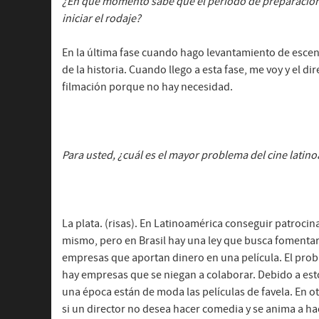
¿En qué momento sabe que el periodo de preparación c
iniciar el rodaje?
En la última fase cuando hago levantamiento de escena
de la historia. Cuando llego a esta fase, me voy y el di
filmación porque no hay necesidad.
Para usted, ¿cuál es el mayor problema del cine lati
La plata. (risas). En Latinoamérica conseguir patroci
mismo, pero en Brasil hay una ley que busca fomenta
empresas que aportan dinero en una película. El prob
hay empresas que se niegan a colaborar. Debido a esto
una época están de moda las películas de favela. En otr
si un director no desea hacer comedia y se anima a ha