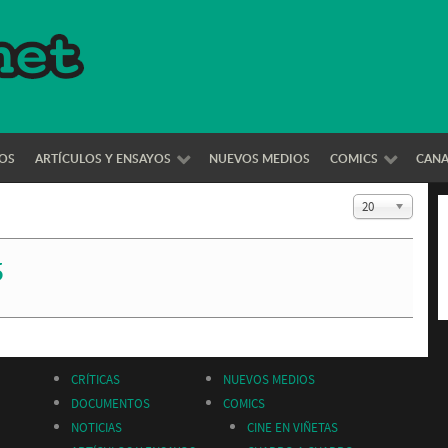
OS
ARTÍCULOS Y ENSAYOS
NUEVOS MEDIOS
COMICS
CAN
Cantidad a mo
20
5
CRÍTICAS
NUEVOS MEDIOS
DOCUMENTOS
COMICS
NOTICIAS
CINE EN VIÑETAS