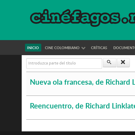
INICIO
CINE COLOMBIANO
CRÍTICAS
DOCUMENT
Introduzca parte del título
Nueva ola francesa, de Richard L
Reencuentro, de Richard Linklat