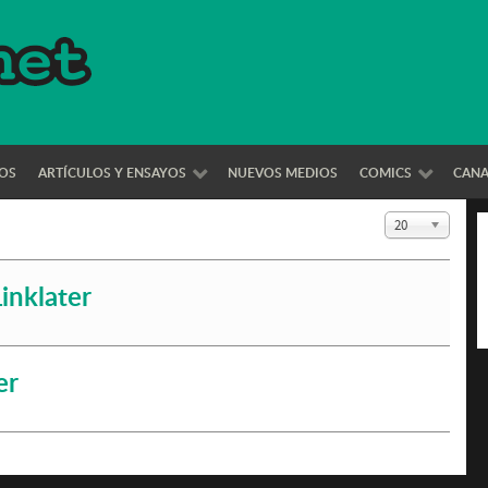
OS
ARTÍCULOS Y ENSAYOS
NUEVOS MEDIOS
COMICS
CAN
Cantidad a mo
20
inklater
er