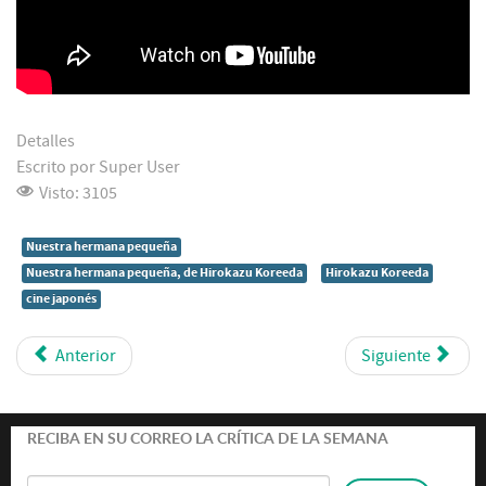
Detalles
Escrito por
Super User
Visto: 3105
Nuestra hermana pequeña
Nuestra hermana pequeña, de Hirokazu Koreeda
Hirokazu Koreeda
cine japonés
Anterior
Siguiente
RECIBA EN SU CORREO LA CRÍTICA DE LA SEMANA