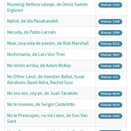
Mustang: Belleza salvaje, de Deníz Gamze
Visitas: 3705
Ergüven
Nahid, de Ida Panahandeh
Visitas: 3368
Neruda, de Pablo Larraín
Visitas: 3589
Nine, una vida de pasión, de Rob Marshall
Visitas: 4121
Ninfomanía, de Lars Von Trier
Visitas: 5697
No miren arriba, de Adam McKay
Visitas: 2968
No Other Land, de Hamdan Ballal, Yuval
Visitas: 753
Abraham, Basel Adra, Rachel Szor
No sos vos, soy yo, de Juan Taratuto
Visitas: 6676
No te muevas, de Sergio Castellitto
Visitas: 6576
No te Preocupes, no irá Lejos, de Gus Van
Visitas: 5302
Sant