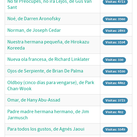
No te Preocupes, no irá Lejos, de Gus Van
Visitas: 4713
Sant
Noé, de Darren Aronofsky
Visitas: 3560
Norman, de Joseph Cedar
Visitas: 2893
Nuestra hermana pequeña, de Hirokazu
Visitas: 3104
Koreeda
Nueva ola francesa, de Richard Linklater
Visitas: 330
Ojos de Serpiente, de Brian De Palma
Visitas: 9100
Oldboy (cinco días para vengarse), de Park
Visitas: 4462
Chan-Wook
Omar, de Hany Abu-Assad
Visitas: 3715
Padre madre hermana hermano, de Jim
Visitas: 402
Jarmusch
Para todos los gustos, de Agnés Jaoui
Visitas: 5549