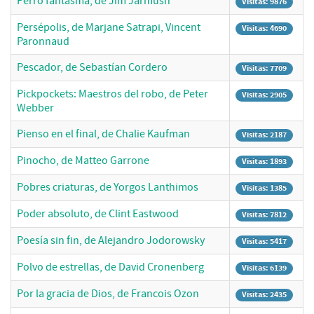
Perro fantasma, de Jim Jarmush
Visitas: 9876
Persépolis, de Marjane Satrapi, Vincent
Visitas: 4690
Paronnaud
Pescador, de Sebastían Cordero
Visitas: 7709
Pickpockets: Maestros del robo, de Peter
Visitas: 2905
Webber
Pienso en el final, de Chalie Kaufman
Visitas: 2187
Pinocho, de Matteo Garrone
Visitas: 1893
Pobres criaturas, de Yorgos Lanthimos
Visitas: 1385
Poder absoluto, de Clint Eastwood
Visitas: 7812
Poesía sin fin, de Alejandro Jodorowsky
Visitas: 5417
Polvo de estrellas, de David Cronenberg
Visitas: 6139
Por la gracia de Dios, de Francois Ozon
Visitas: 2435