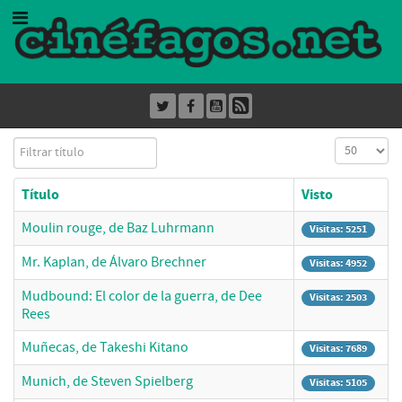
Filtrar título
Cantidad a
Título
Visto
Moulin rouge, de Baz Luhrmann
Visitas: 5251
Mr. Kaplan, de Álvaro Brechner
Visitas: 4952
Mudbound: El color de la guerra, de Dee
Visitas: 2503
Rees
Muñecas, de Takeshi Kitano
Visitas: 7689
Munich, de Steven Spielberg
Visitas: 5105